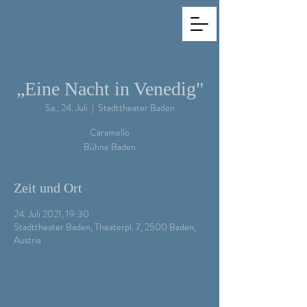
„Eine Nacht in Venedig"
Sa., 24. Juli
  |  
Stadttheater Baden
Caramello
Zeit und Ort
24. Juli 2021, 19:30
Stadttheater Baden, Theaterpl. 7, 2500 Baden,
Austria